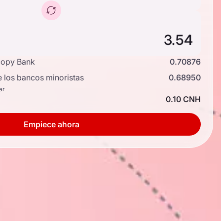
copy Bank
0.70876
e los bancos minoristas
0.68950
ar
0.10 CNH
Empiece ahora