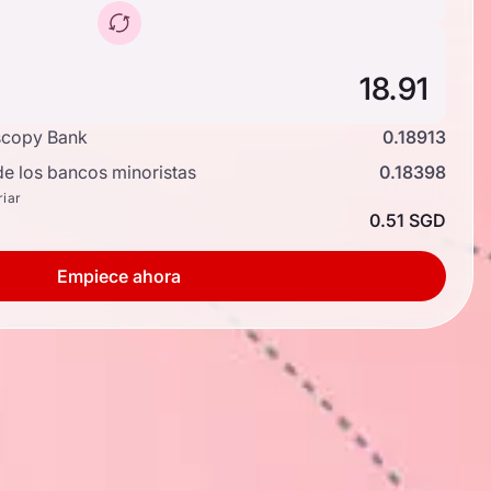
scopy Bank
0.18913
de los bancos minoristas
0.18398
riar
0.51 SGD
Empiece ahora