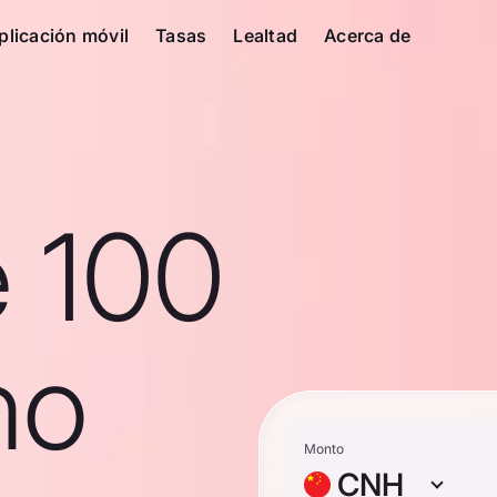
plicación móvil
Tasas
Lealtad
Acerca de
e 100
no
Monto
CNH