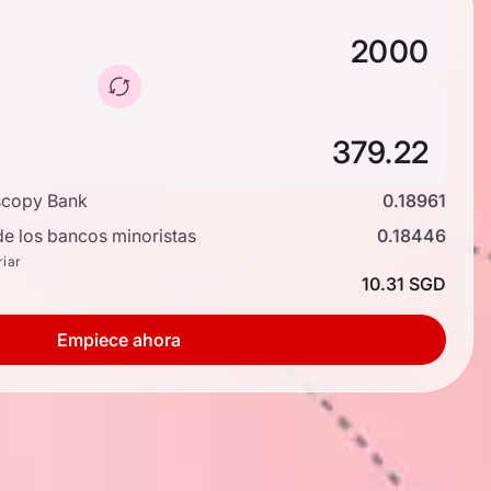
scopy Bank
0.18961
de los bancos minoristas
0.18446
riar
10.31 SGD
Empiece ahora