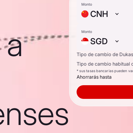
Monto
CNH
 a
Monto
SGD
Tipo de cambio de Duka
Tipo de cambio habitual 
* sus tasas bancarias pueden va
Ahorrarás hasta
enses