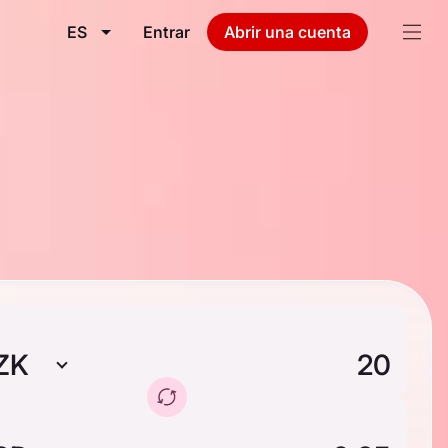
ES
Entrar
Abrir una cuenta
ZK