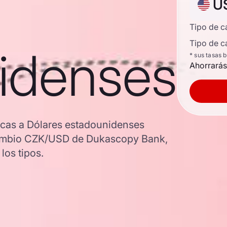
U
Tipo de 
Tipo de c
idenses
* sus tasas 
Ahorrarás
ecas a Dólares estadounidenses
e cambio CZK/USD de Dukascopy Bank,
los tipos.