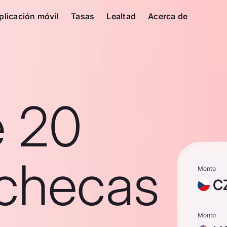
plicación móvil
Tasas
Lealtad
Acerca de
e 20
checas
Monto
C
Monto