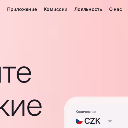
с
Приложение
Комиссии
Лояльность
О нас
те
кие
Количество
CZK