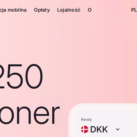
cja mobilna
Opłaty
Lojalność
O
PL
250
roner
Kwota
DKK