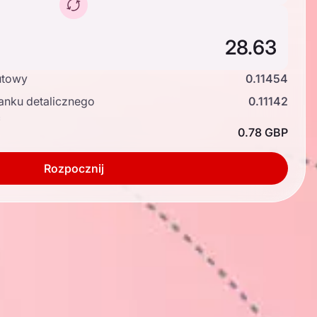
utowy
0.11454
anku detalicznego
0.11142
ć
0.78 GBP
Rozpocznij