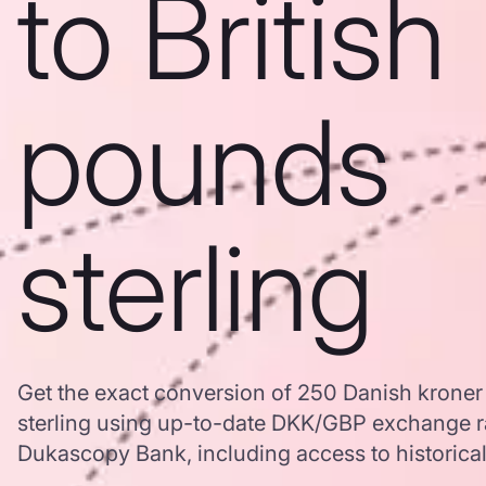
to British
pounds
sterling
Get the exact conversion of 250 Danish kroner 
sterling using up-to-date DKK/GBP exchange r
Dukascopy Bank, including access to historical