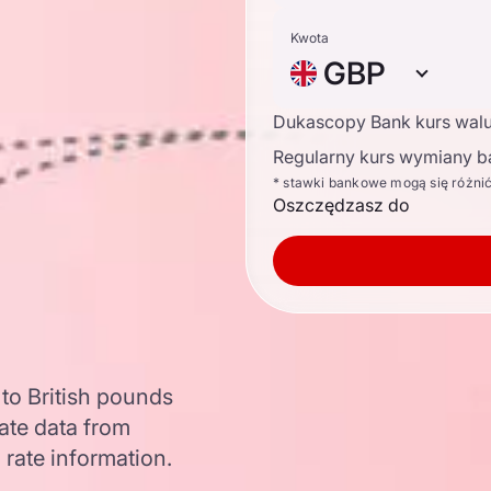
Kwota
GBP
Dukascopy Bank kurs wal
Regularny kurs wymiany b
* stawki bankowe mogą się różni
Oszczędzasz do
to British pounds
ate data from
 rate information.