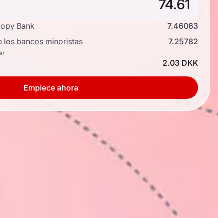
copy Bank
7.46063
e los bancos minoristas
7.25782
ar
2.03 DKK
Empiece ahora