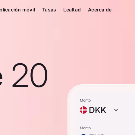
plicación móvil
Tasas
Lealtad
Acerca de
e 20
Monto
DKK
Monto