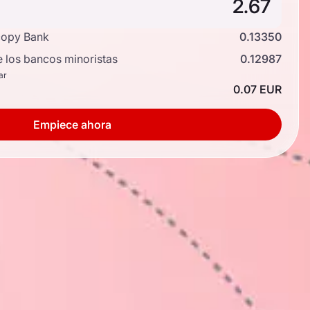
copy Bank
0.13350
e los bancos minoristas
0.12987
ar
0.07 EUR
Empiece ahora