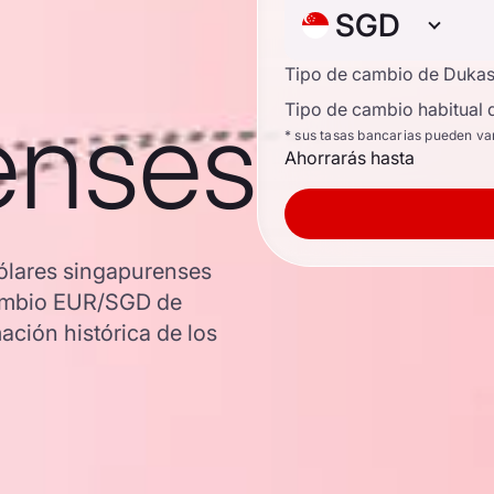
SGD
Tipo de cambio de Duka
enses
Tipo de cambio habitual 
* sus tasas bancarias pueden va
Ahorrarás hasta
ólares singapurenses
 cambio EUR/SGD de
ación histórica de los