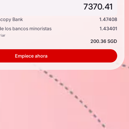
scopy Bank
1.47408
de los bancos minoristas
1.43401
riar
200.36 SGD
Empiece ahora