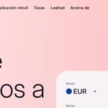
plicación móvil
Tasas
Lealtad
Acerca de
e
os a
Monto
EUR
Monto