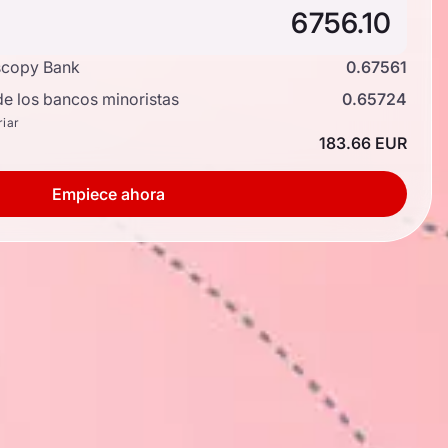
scopy Bank
0.67561
de los bancos minoristas
0.65724
riar
183.66 EUR
Empiece ahora