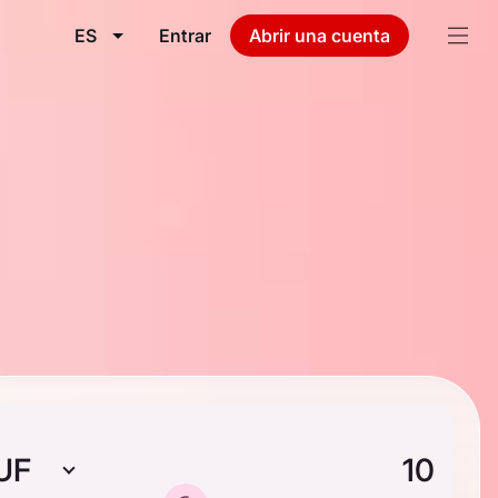
ES
Entrar
Abrir una cuenta
UF