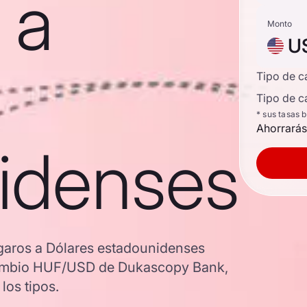
 a
Monto
U
Tipo de 
Tipo de c
* sus tasas 
Ahorrarás
idenses
ngaros a Dólares estadounidenses
e cambio HUF/USD de Dukascopy Bank,
los tipos.