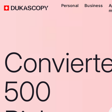
Personal
Business
A
m
Conviert
500