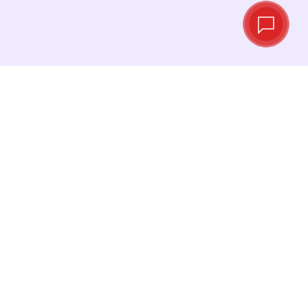
Tipos de cambio
en tiempo real
Consulta los tipos de cambio más recientes y
cambia tu dinero en el momento justo.