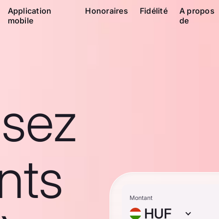
Application
Honoraires
Fidélité
A propos
mobile
de
ssez
nts
Montant
HUF