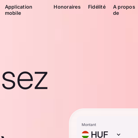
Application
Honoraires
Fidélité
A propos
mobile
de
ssez
Montant
HUF