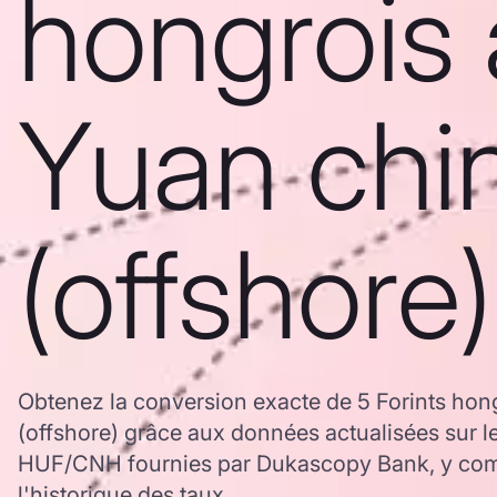
hongrois 
Yuan chi
(offshore)
Obtenez la conversion exacte de 5 Forints hon
(offshore) grâce aux données actualisées sur 
HUF/CNH fournies par Dukascopy Bank, y comp
l'historique des taux.