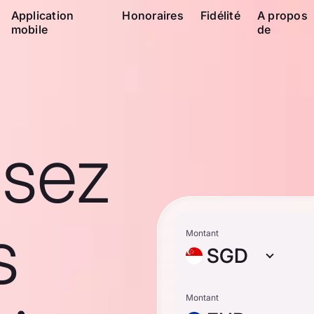
Application
Honoraires
Fidélité
A propos
mobile
de
ssez
s
Montant
SGD
Montant