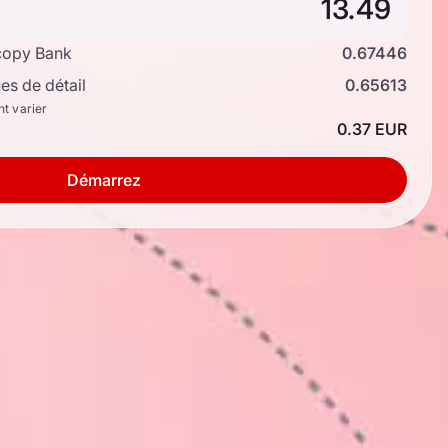
copy Bank
0.67446
s de détail
0.65613
nt varier
0.37 EUR
Démarrez