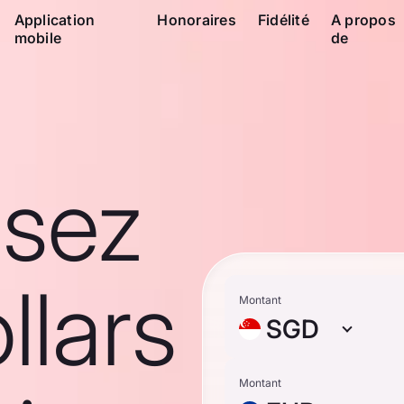
Application
Honoraires
Fidélité
A propos
mobile
de
ssez
llars
Montant
SGD
Montant