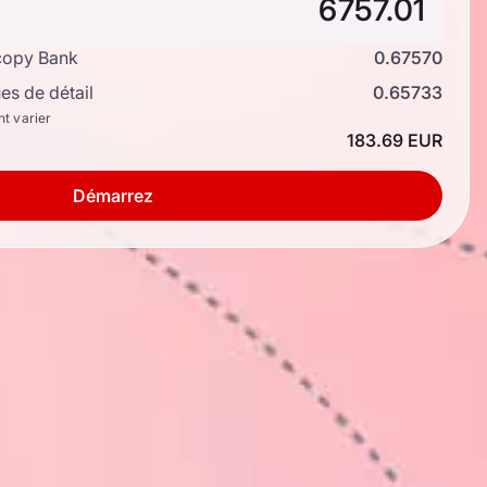
copy Bank
0.67570
s de détail
0.65733
nt varier
183.69 EUR
Démarrez