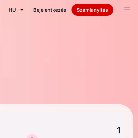
HU
Bejelentkezés
Számlanyitás