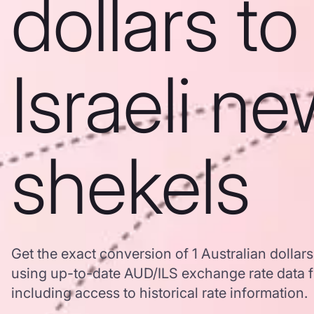
dollars to
Israeli n
shekels
Get the exact conversion of 1 Australian dollars
using up-to-date AUD/ILS exchange rate data
including access to historical rate information.