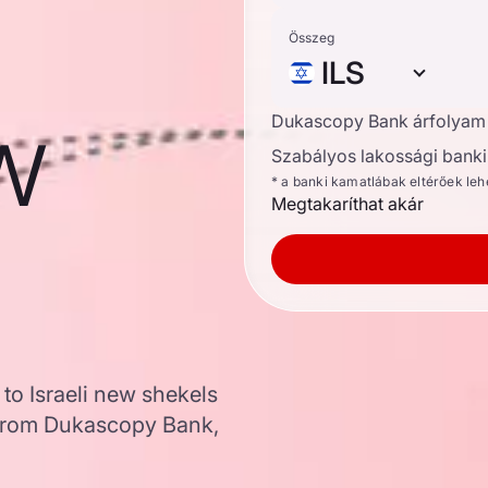
Összeg
ILS
ew
Dukascopy Bank árfolyam
Szabályos lakossági banki 
* a banki kamatlábak eltérőek le
Megtakaríthat akár
 to Israeli new shekels
 from Dukascopy Bank,