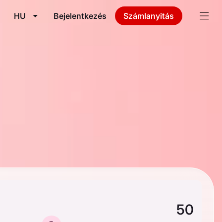
HU
Bejelentkezés
Számlanyitás