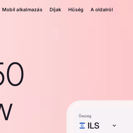
Mobil alkalmazás
Díjak
Hűség
A oldalról
50
ew
Összeg
ILS