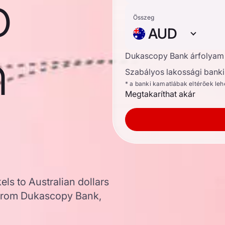
o
Összeg
AUD
n
Dukascopy Bank árfolyam
Szabályos lakossági banki 
* a banki kamatlábak eltérőek le
Megtakaríthat akár
els to Australian dollars
 from Dukascopy Bank,