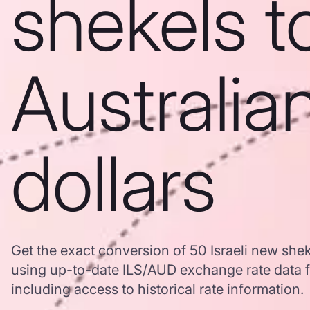
shekels t
Australia
dollars
Get the exact conversion of 50 Israeli new shek
using up-to-date ILS/AUD exchange rate data
including access to historical rate information.