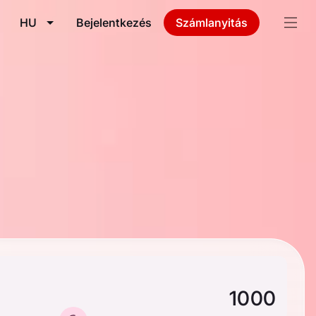
HU
Bejelentkezés
Számlanyitás