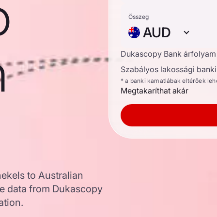
o
Összeg
AUD
n
Dukascopy Bank árfolyam
Szabályos lakossági banki 
* a banki kamatlábak eltérőek le
Megtakaríthat akár
ekels to Australian
te data from Dukascopy
ation.