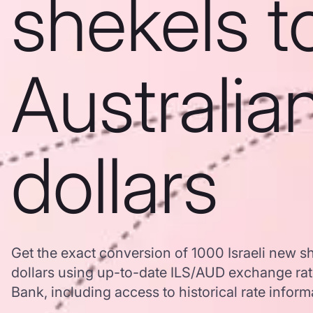
shekels t
Australia
dollars
Get the exact conversion of 1000 Israeli new sh
dollars using up-to-date ILS/AUD exchange ra
Bank, including access to historical rate inform