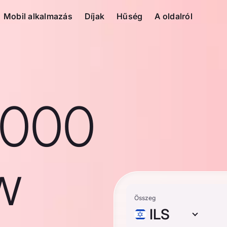
Mobil alkalmazás
Díjak
Hűség
A oldalról
1000
ew
Összeg
ILS