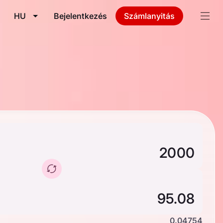
HU
Bejelentkezés
Számlanyitás
0.04754