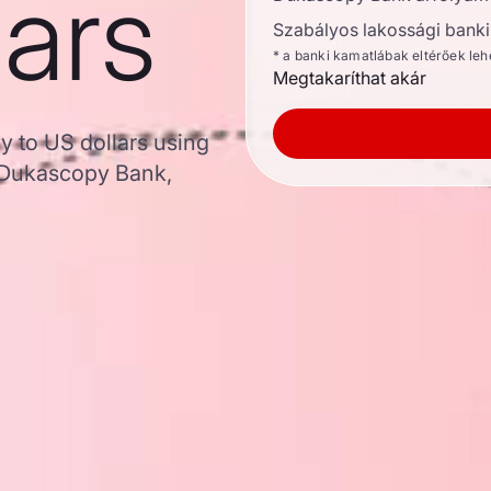
lars
Szabályos lakossági banki 
* a banki kamatlábak eltérőek le
Megtakaríthat akár
 to US dollars using
 Dukascopy Bank,