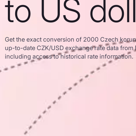
to US dol
Get the exact conversion of 2000 Czech koruny
up-to-date CZK/USD exchange rate data from
including access to historical rate information.