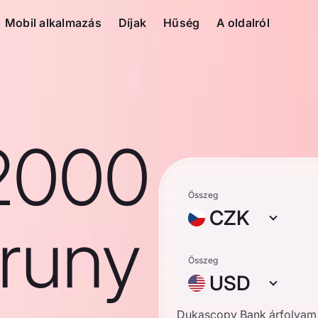
Mobil alkalmazás
Díjak
Hűség
A oldalról
2000
Összeg
CZK
runy
Összeg
USD
Dukascopy Bank árfolyam