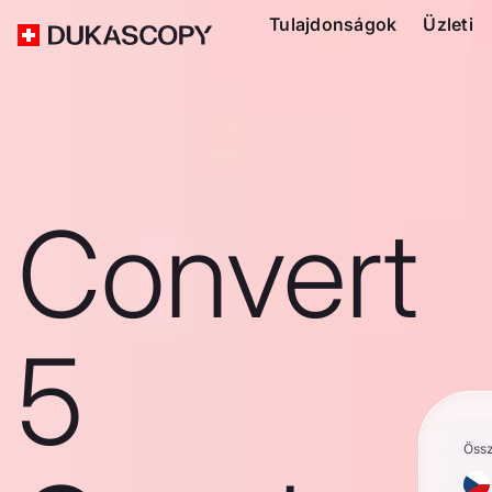
Tulajdonságok
Üzleti
Convert
5
Öss