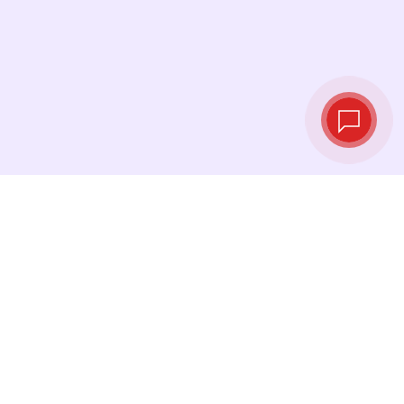
Live exchange
rates