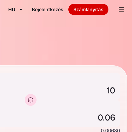
HU
Bejelentkezés
Számlanyitás
0.00630