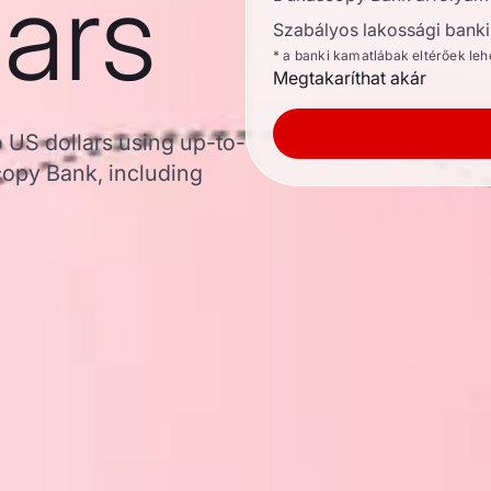
lars
Szabályos lakossági banki 
* a banki kamatlábak eltérőek le
Megtakaríthat akár
 US dollars using up-to-
opy Bank, including