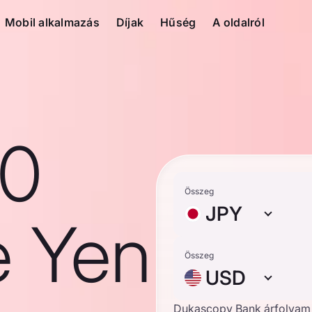
Mobil alkalmazás
Díjak
Hűség
A oldalról
10
Összeg
JPY
e Yen
Összeg
USD
Dukascopy Bank árfolyam