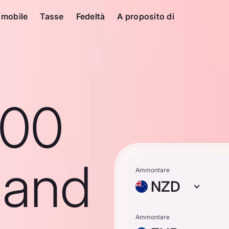
 mobile
Tasse
Fedeltà
A proposito di
100
land
Ammontare
NZD
Ammontare