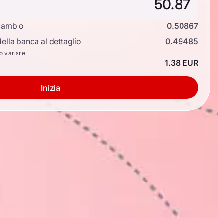
cambio
0.50867
ella banca al dettaglio
0.49485
no variare
1.38 EUR
Inizia