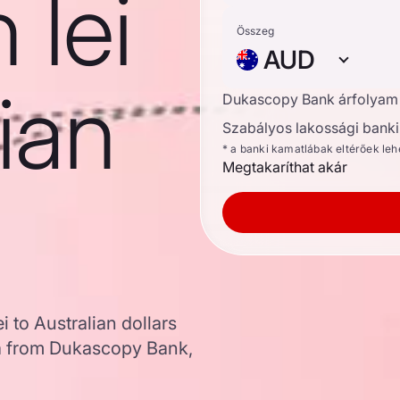
 lei
Összeg
AUD
lian
Dukascopy Bank árfolyam
Szabályos lakossági banki 
* a banki kamatlábak eltérőek le
Megtakaríthat akár
 to Australian dollars
a from Dukascopy Bank,