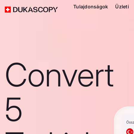
Tulajdonságok
Üzleti
Convert
5
Öss