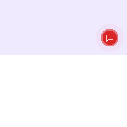
Live exchange
rates