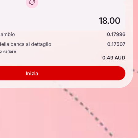
cambio
0.17996
ella banca al dettaglio
0.17507
no variare
0.49 AUD
Inizia