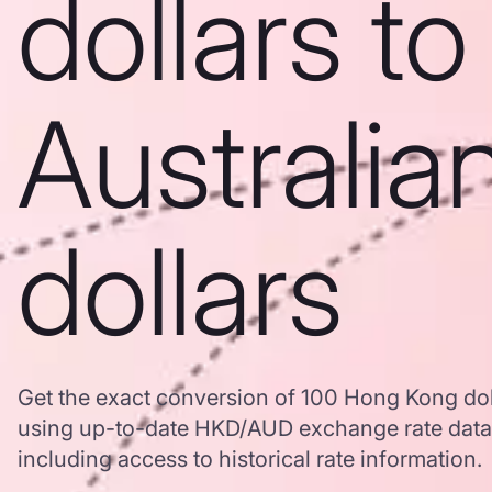
dollars to
Australia
dollars
Get the exact conversion of 100 Hong Kong doll
using up-to-date HKD/AUD exchange rate dat
including access to historical rate information.