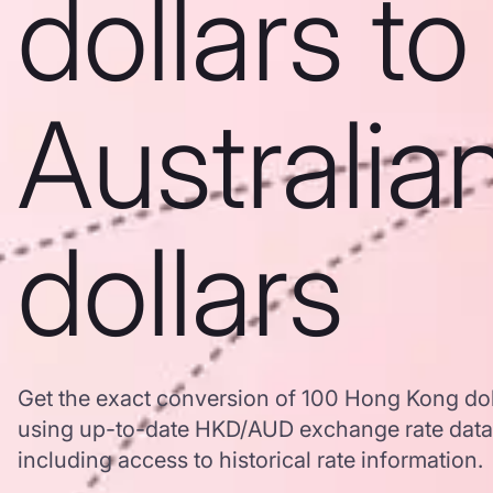
dollars to
Australia
dollars
Get the exact conversion of 100 Hong Kong doll
using up-to-date HKD/AUD exchange rate dat
including access to historical rate information.