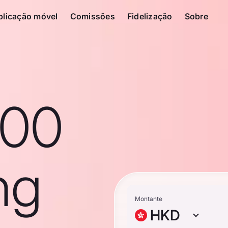
plicação móvel
Comissões
Fidelização
Sobre
100
ng
Montante
HKD