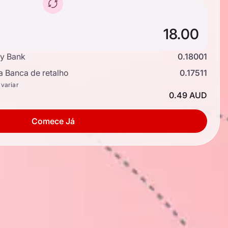
y Bank
0.18001
a Banca de retalho
0.17511
 variar
0.49 AUD
Comece Já