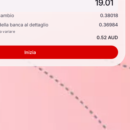
cambio
0.38018
ella banca al dettaglio
0.36984
no variare
0.52 AUD
Inizia