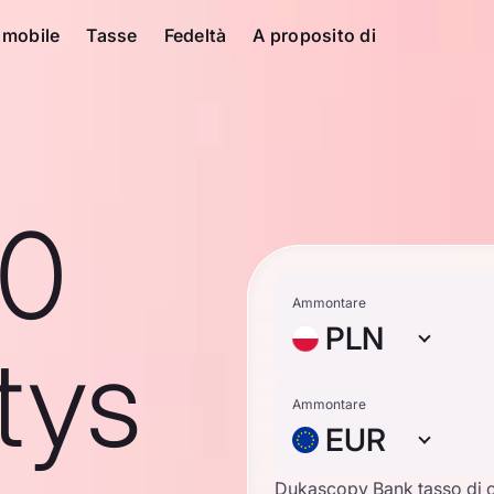
 mobile
Tasse
Fedeltà
A proposito di
10
Ammontare
PLN
tys
Ammontare
EUR
Dukascopy Bank tasso di 