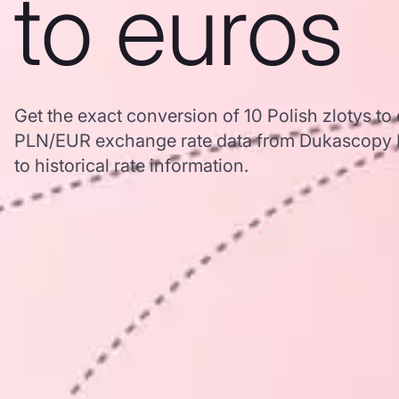
to euros
Get the exact conversion of 10 Polish zlotys to
PLN/EUR exchange rate data from Dukascopy B
to historical rate information.