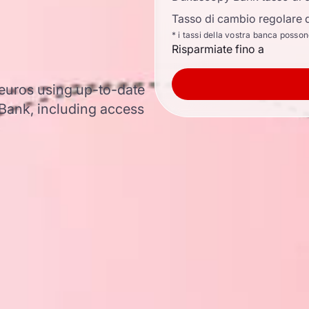
Tasso di cambio regolare d
* i tassi della vostra banca posso
Risparmiate fino a
 euros using up-to-date
ank, including access