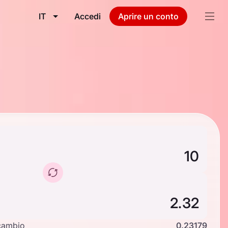
IT
Accedi
Aprire un conto
cambio
0.23179