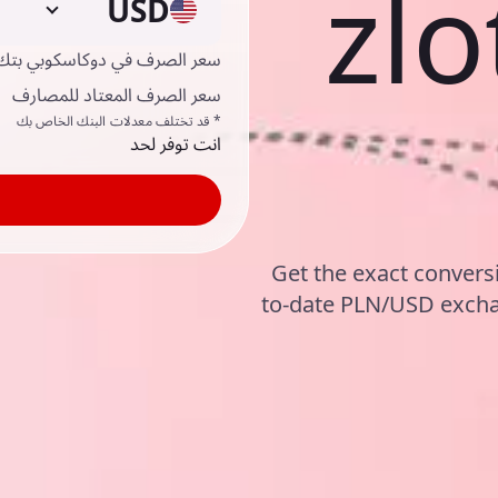
zlo
USD
سعر الصرف في دوكاسكوبي بتك
سعر الصرف المعتاد للمصارف
* قد تختلف معدلات البنك الخاص بك
انت توفر لحد
Get the exact conversi
to-date PLN/USD excha