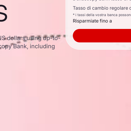
s
Tasso di cambio regolare d
* i tassi della vostra banca posso
Risparmiate fino a
US dollars using up-to-
opy Bank, including