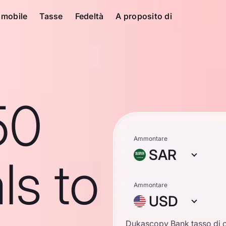
 mobile
Tasse
Fedeltà
A proposito di
50
Ammontare
SAR
ls to
Ammontare
USD
Dukascopy Bank tasso di 