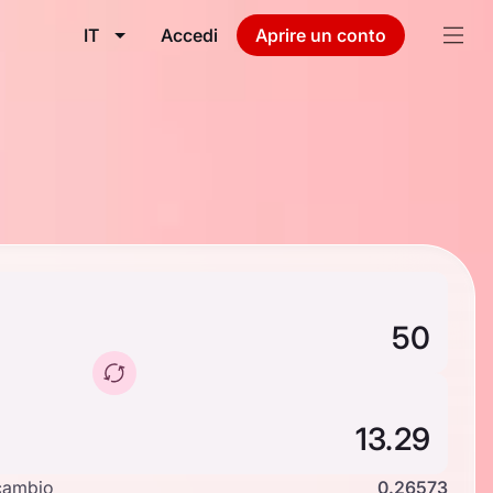
IT
Accedi
Aprire un conto
cambio
0.26573