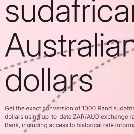
sudafrica
Australia
dollars
Get the exact conversion of 1000 Rand sudafri
dollars using up-to-date ZAR/AUD exchange r
Bank, including access to historical rate inform