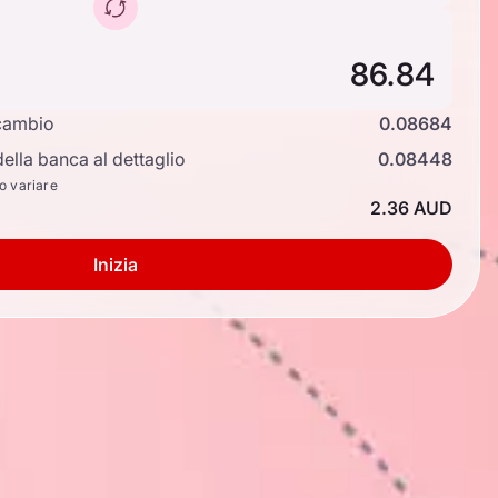
cambio
0.08684
ella banca al dettaglio
0.08448
no variare
2.36 AUD
Inizia