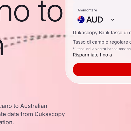
no to
Ammontare
AUD
n
Dukascopy Bank tasso di 
Tasso di cambio regolare d
* i tassi della vostra banca posso
Risparmiate fino a
cano to Australian
ate data from Dukascopy
ation.