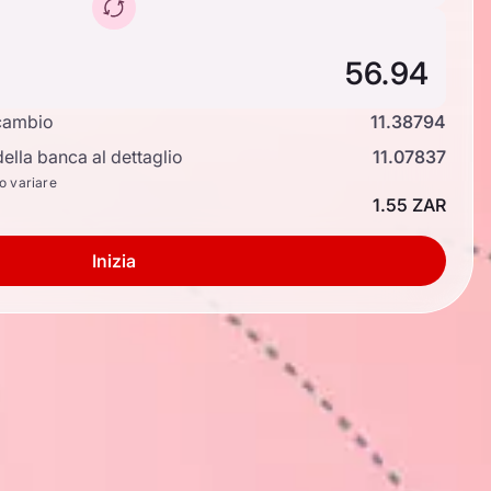
cambio
11.38794
ella banca al dettaglio
11.07837
no variare
1.55 ZAR
Inizia