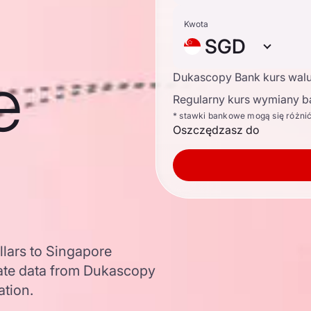
Kwota
SGD
e
Dukascopy Bank kurs wal
Regularny kurs wymiany b
* stawki bankowe mogą się różni
Oszczędzasz do
llars to Singapore
ate data from Dukascopy
ation.