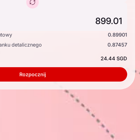
utowy
0.89901
anku detalicznego
0.87457
ć
24.44 SGD
Rozpocznij