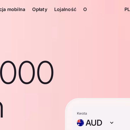
cja mobilna
Opłaty
Lojalność
O
PL
1000
n
Kwota
AUD