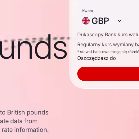
Kwota
GBP
ounds
Dukascopy Bank kurs wal
Regularny kurs wymiany b
* stawki bankowe mogą się różni
Oszczędzasz do
to British pounds
ate data from
 rate information.