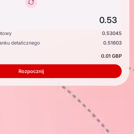
utowy
0.53045
anku detalicznego
0.51603
ć
0.01 GBP
Rozpocznij