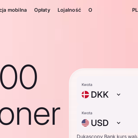
cja mobilna
Opłaty
Lojalność
O
PL
100
Kwota
DKK
roner
Kwota
USD
Dukascopy Bank kurs wal