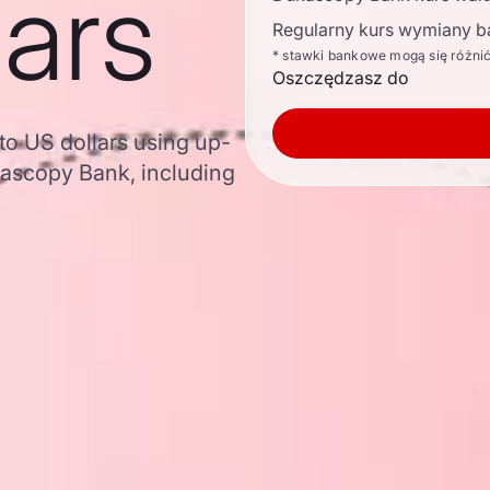
lars
Regularny kurs wymiany b
* stawki bankowe mogą się różni
Oszczędzasz do
to US dollars using up-
ascopy Bank, including