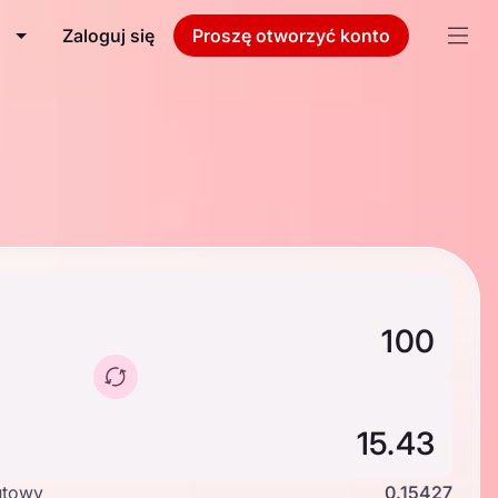
Zaloguj się
Proszę otworzyć konto
utowy
0.15427