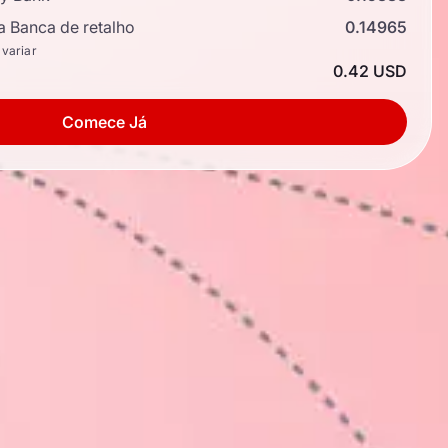
a Banca de retalho
0.14965
 variar
0.42 USD
Comece Já