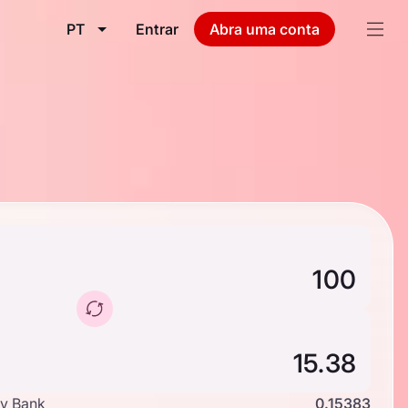
PT
Entrar
Abra uma conta
y Bank
0.15383