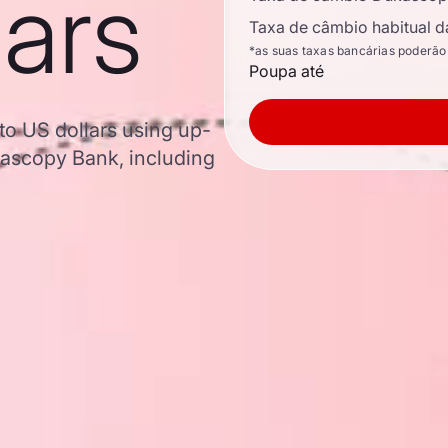
lars
Taxa de câmbio habitual d
*as suas taxas bancárias poderão
Poupa até
to US dollars using up-
ascopy Bank, including