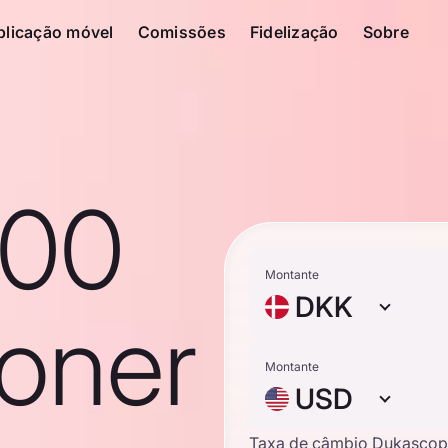
plicação móvel
Comissões
Fidelização
Sobre
100
Montante
DKK
roner
Montante
USD
Taxa de câmbio Dukascop