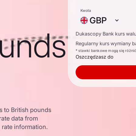
Kwota
GBP
ounds
Dukascopy Bank kurs wal
Regularny kurs wymiany b
* stawki bankowe mogą się różni
Oszczędzasz do
 to British pounds
ate data from
 rate information.