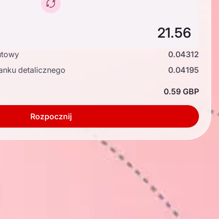
utowy
0.04312
anku detalicznego
0.04195
ć
0.59 GBP
Rozpocznij