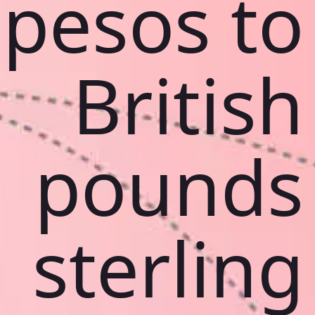
pesos to
British
pounds
sterling