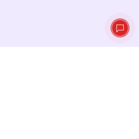
Курсы валют в
реальном
времени