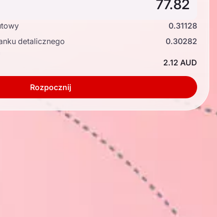
utowy
0.31128
anku detalicznego
0.30282
ć
2.12 AUD
Rozpocznij