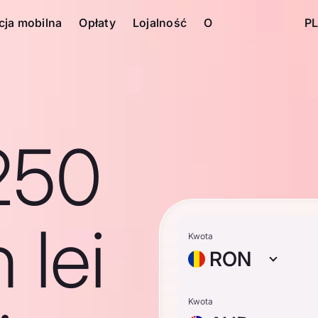
cja mobilna
Opłaty
Lojalność
O
PL
250
 lei
Kwota
RON
Kwota