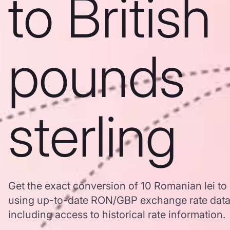
to British
pounds
sterling
Get the exact conversion of 10 Romanian lei to 
using up-to-date RON/GBP exchange rate dat
including access to historical rate information.