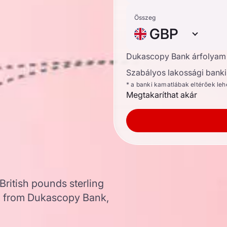
Összeg
GBP
Dukascopy Bank árfolyam
Szabályos lakossági banki 
* a banki kamatlábak eltérőek le
Megtakaríthat akár
British pounds sterling
a from Dukascopy Bank,