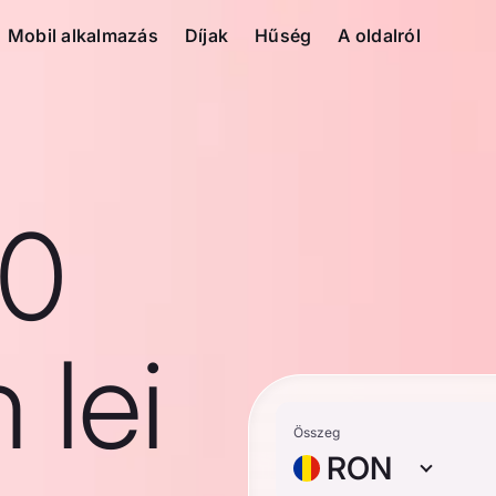
Mobil alkalmazás
Díjak
Hűség
A oldalról
10
 lei
Összeg
RON