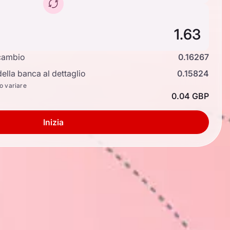
cambio
0.16267
ella banca al dettaglio
0.15824
no variare
0.04 GBP
Inizia