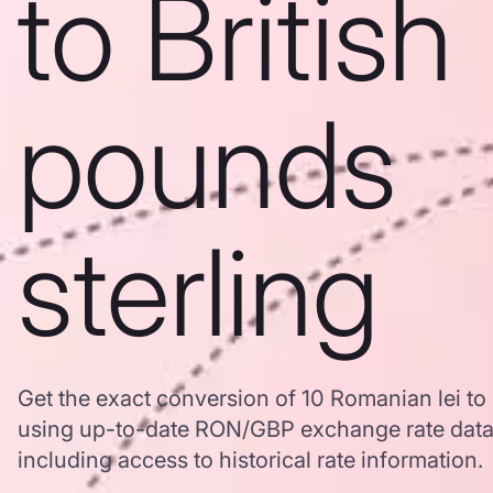
to British
pounds
sterling
Get the exact conversion of 10 Romanian lei to 
using up-to-date RON/GBP exchange rate dat
including access to historical rate information.