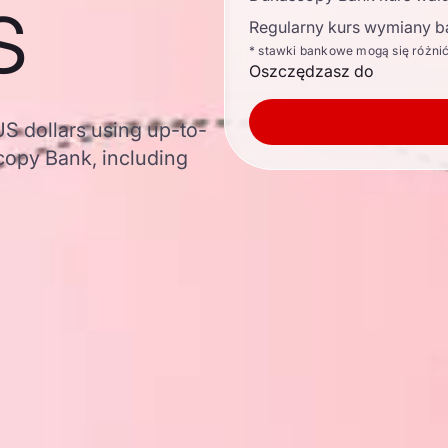
s
Regularny kurs wymiany b
* stawki bankowe mogą się różni
Oszczędzasz do
US dollars using up-to-
opy Bank, including