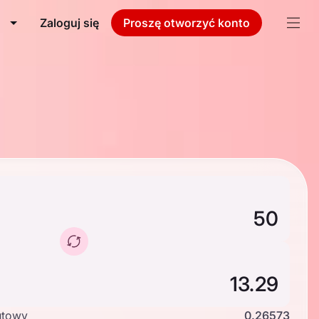
Zaloguj się
Proszę otworzyć konto
utowy
0.26573