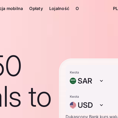
cja mobilna
Opłaty
Lojalność
O
PL
50
Kwota
SAR
ls to
Kwota
USD
Dukascopy Bank kurs wal