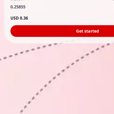
0.25855
0.36 USD
Get started