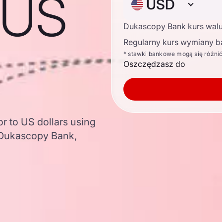
 US
USD
Dukascopy Bank kurs wal
Regularny kurs wymiany b
* stawki bankowe mogą się różni
Oszczędzasz do
r to US dollars using
 Dukascopy Bank,