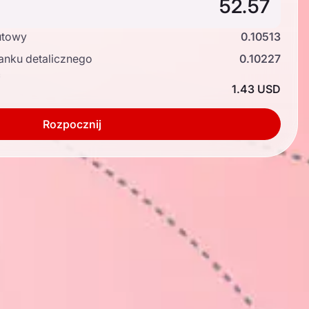
utowy
0.10513
anku detalicznego
0.10227
ć
1.43 USD
Rozpocznij