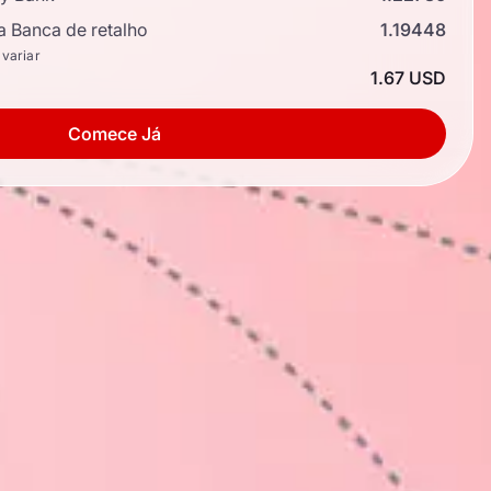
a Banca de retalho
1.19448
 variar
1.67 USD
Comece Já