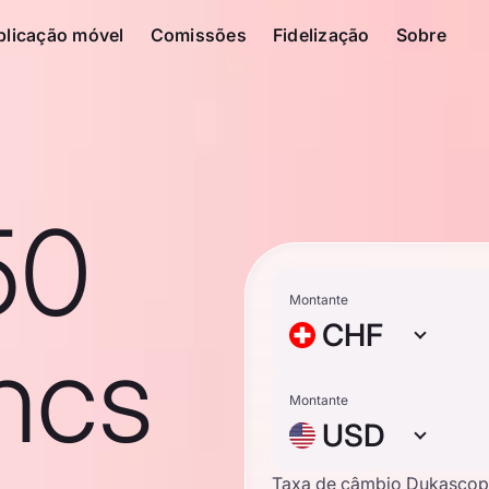
plicação móvel
Comissões
Fidelização
Sobre
50
Montante
CHF
ncs
Montante
USD
Taxa de câmbio Dukascop