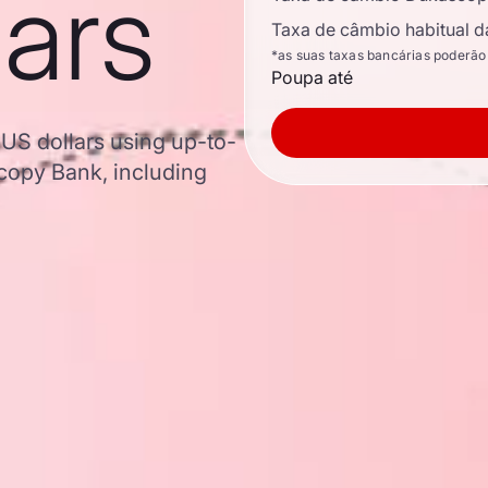
lars
Taxa de câmbio habitual d
*as suas taxas bancárias poderão
Poupa até
 US dollars using up-to-
opy Bank, including