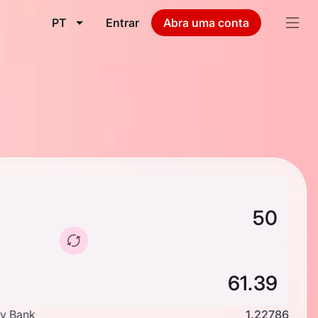
PT
Entrar
Abra uma conta
y Bank
1.22786