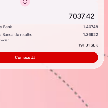
y Bank
1.40748
a Banca de retalho
1.36922
 variar
191.31 SEK
Comece Já