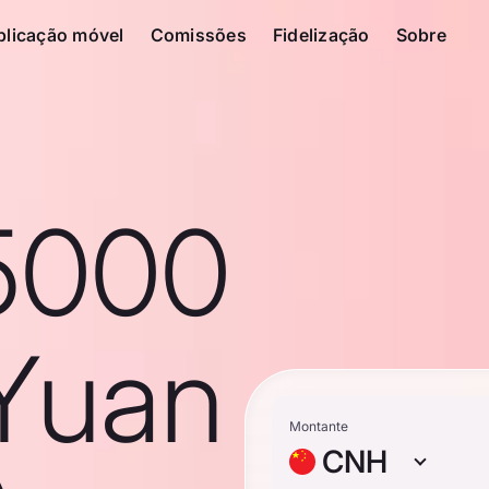
plicação móvel
Comissões
Fidelização
Sobre
5000
Yuan
Montante
CNH