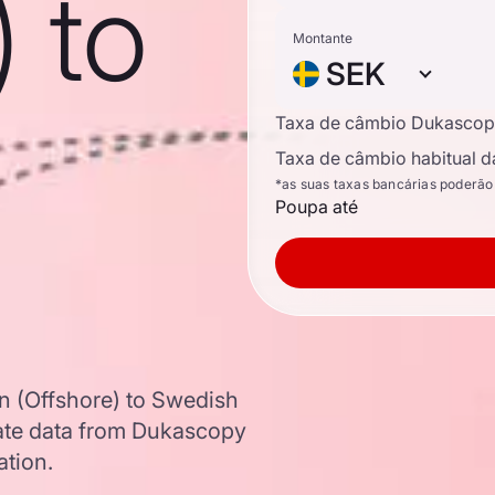
) to
Montante
SEK
Taxa de câmbio Dukascop
Taxa de câmbio habitual d
*as suas taxas bancárias poderão
Poupa até
n (Offshore) to Swedish
ate data from Dukascopy
ation.