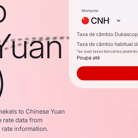
o
Montante
CNH
Yuan
Taxa de câmbio Dukascop
Taxa de câmbio habitual d
*as suas taxas bancárias poderão
Poupa até
)
shekels to Chinese Yuan
 rate data from
 rate information.