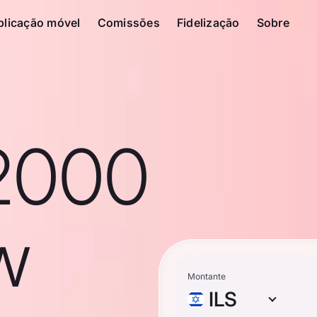
plicação móvel
Comissões
Fidelização
Sobre
2000
ew
Montante
ILS