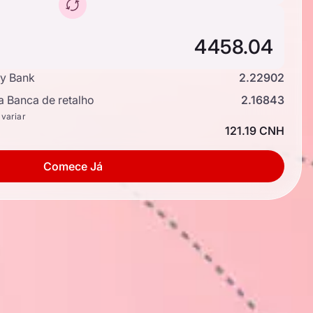
y Bank
2.22902
a Banca de retalho
2.16843
 variar
121.19 CNH
Comece Já