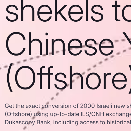
shekels t
Chinese 
(Offshore
Get the exact conversion of 2000 Israeli new 
(Offshore) using up-to-date ILS/CNH exchange
Dukascopy Bank, including access to historical