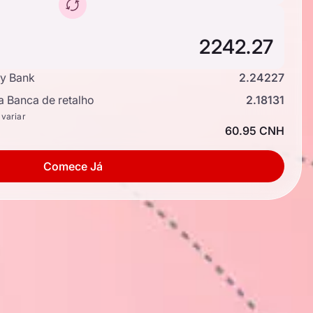
y Bank
2.24227
a Banca de retalho
2.18131
 variar
60.95 CNH
Comece Já