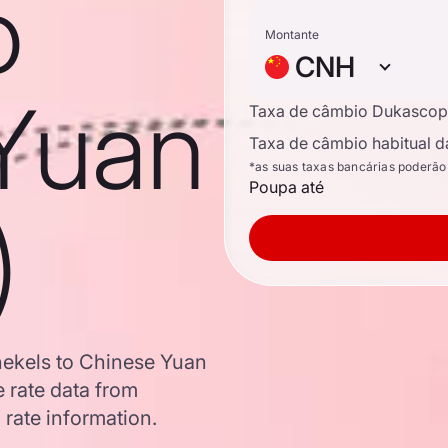
o
Montante
CNH
Yuan
Taxa de câmbio Dukascop
Taxa de câmbio habitual d
*as suas taxas bancárias poderão
Poupa até
)
shekels to Chinese Yuan
 rate data from
 rate information.