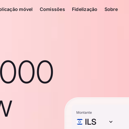
plicação móvel
Comissões
Fidelização
Sobre
1000
ew
Montante
ILS