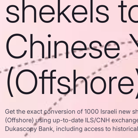
shekels t
Chinese 
(Offshore
Get the exact conversion of 1000 Israeli new 
(Offshore) using up-to-date ILS/CNH exchange
Dukascopy Bank, including access to historical